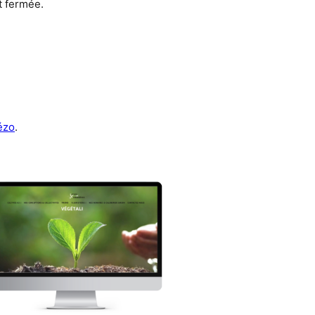
t fermée.
ézo
.